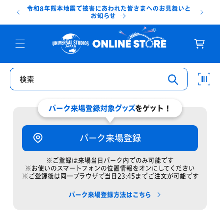
コンテ
令和8年熊本地震で被害にあわれた皆さまへのお見舞いと
ンツに
台
お知らせ
進む
カ
ー
ト
検索
パーク来場登録対象グッズ
をゲット！
パーク来場登録
※ご登録は来場当日パーク内でのみ可能です
※お使いのスマートフォンの位置情報をオンにしてください
※ご登録後は同一ブラウザで当日23:45までご注文が可能です
パーク来場登録方法はこちら