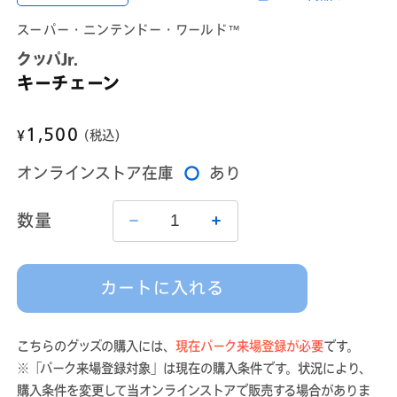
ダ
ル
スーパー・ニンテンドー・ワールド™
で
メ
クッパJr.
デ
キーチェーン
ィ
ア
(1)
通
1,500
を
¥
(税込)
開
常
く
オンラインストア在庫
あり
価
格
数量
キ
キ
ー
ー
チ
チ
カートに入れる
ェ
ェ
ー
ー
ン
ン
こちらのグッズの購入には、
現在パーク来場登録が必要
です。
の
の
※「パーク来場登録対象」は現在の購入条件です。状況により、
数
数
購入条件を変更して当オンラインストアで販売する場合がありま