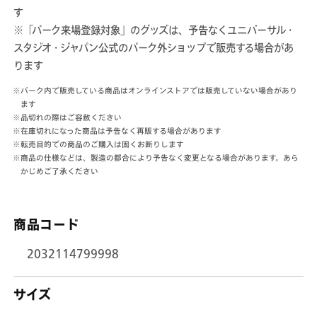
量
量
す
を
を
※「パーク来場登録対象」のグッズは、予告なくユニバーサル・
減
増
スタジオ・ジャパン公式のパーク外ショップで販売する場合があ
ら
や
ります
す
す
※パーク内で販売している商品はオンラインストアでは販売していない場合があり
ます
※品切れの際はご容赦ください
※在庫切れになった商品は予告なく再販する場合があります
※転売目的での商品のご購入は固くお断りします
※商品の仕様などは、製造の都合により予告なく変更となる場合があります。あら
かじめご了承ください
商品コード
2032114799998
サイズ