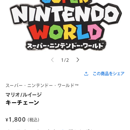
モ
モ
の
1
/
2
ー
ー
ダ
ダ
ル
ル
この商品をシェア
で
で
メ
メ
スーパー・ニンテンドー・ワールド™
デ
デ
ィ
ィ
マリオ/ルイージ
ア
ア
(1)
(2)
キーチェーン
を
を
開
開
く
く
通
1,800
¥
(税込)
常