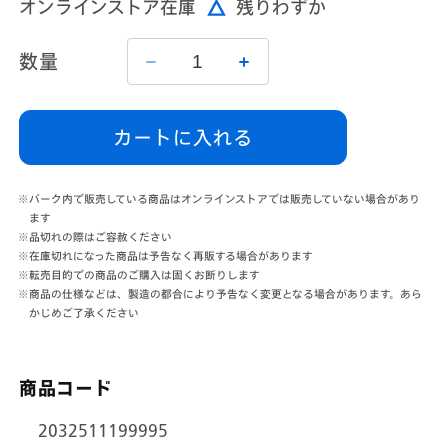
オンラインストア在庫
残りわずか
価
格
数量
キ
キ
ー
ー
チ
チ
カートに入れる
ェ
ェ
ー
ー
ン
ン
※パーク内で販売している商品はオンラインストアでは販売していない場合があり
の
の
ます
※品切れの際はご容赦ください
数
数
※在庫切れになった商品は予告なく再販する場合があります
量
量
※転売目的での商品のご購入は固くお断りします
を
を
※商品の仕様などは、製造の都合により予告なく変更となる場合があります。あら
減
増
かじめご了承ください
ら
や
す
す
商品コード
2032511199995