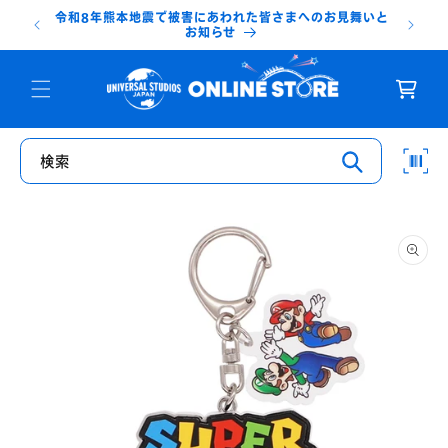
コンテ
令和8年熊本地震で被害にあわれた皆さまへのお見舞いと
【送料無料
ンツに
お知らせ
進む
カ
ー
ト
検索
商品情
報にス
キップ