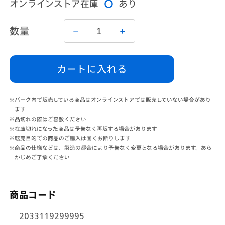
オンラインストア在庫
あり
価
格
数量
ピ
ピ
ン
ン
バ
バ
カートに入れる
ッ
ッ
ジ
ジ
の
の
※パーク内で販売している商品はオンラインストアでは販売していない場合があり
数
数
ます
※品切れの際はご容赦ください
量
量
※在庫切れになった商品は予告なく再販する場合があります
を
を
※転売目的での商品のご購入は固くお断りします
減
増
※商品の仕様などは、製造の都合により予告なく変更となる場合があります。あら
ら
や
かじめご了承ください
す
す
商品コード
2033119299995