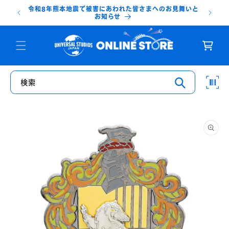
コンテ
令和8年熊本地震で被害にあわれた皆さまへのお見舞いと
ンツに
台
お知らせ
進む
カ
ー
ト
検索
商品情
報にス
キップ