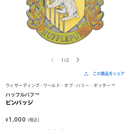
モ
モ
の
1
/
2
ー
ー
ダ
ダ
ル
ル
この商品をシェア
で
で
メ
メ
ウィザーディング・ワールド・オブ・ハリー・ポッター™
デ
デ
ィ
ィ
ハッフルパフ™
ア
ア
(1)
(2)
ピンバッジ
を
を
開
開
く
く
通
1,000
¥
(税込)
常