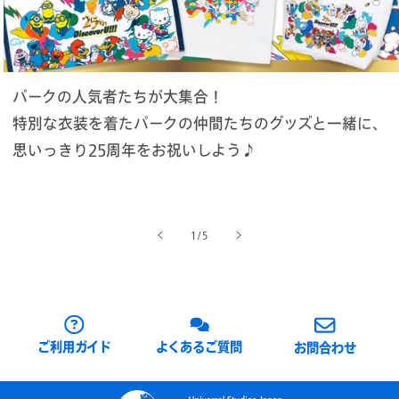
パークの人気者たちが大集合！
特別な衣装を着たパークの仲間たちのグッズと一緒に、
思いっきり25周年をお祝いしよう♪
の
1
/
5
ご利用ガイド
よくあるご質問
お問合わせ