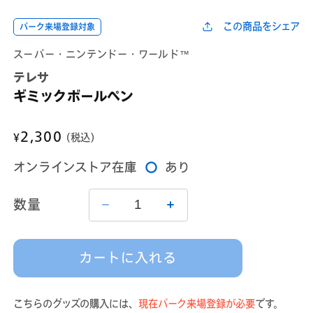
ダ
ダ
ル
ル
この商品をシェア
パーク来場登録対象
で
で
メ
メ
スーパー・ニンテンドー・ワールド™
デ
デ
ィ
ィ
テレサ
ア
ア
(1)
(2)
ギミックボールペン
を
を
開
開
く
く
通
2,300
¥
(税込)
常
オンラインストア在庫
あり
価
格
数量
ギ
ギ
ミ
ミ
ッ
ッ
カートに入れる
ク
ク
ボ
ボ
ー
ー
こちらのグッズの購入には、
現在パーク来場登録が必要
です。
ル
ル