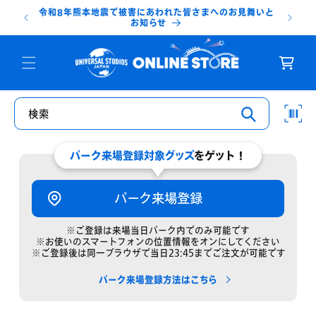
コンテ
令和8年熊本地震で被害にあわれた皆さまへのお見舞いと
【送料無料
ンツに
お知らせ
進む
カ
ー
ト
検索
パーク来場登録対象グッズ
をゲット！
パーク来場登録
※ご登録は来場当日パーク内でのみ可能です
※お使いのスマートフォンの位置情報をオンにしてください
※ご登録後は同一ブラウザで当日23:45までご注文が可能です
パーク来場登録方法はこちら