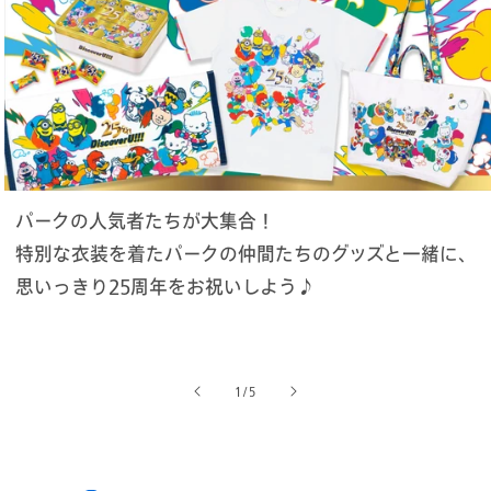
パークの人気者たちが大集合！
特別な衣装を着たパークの仲間たちのグッズと一緒に、
思いっきり25周年をお祝いしよう♪
の
1
/
5