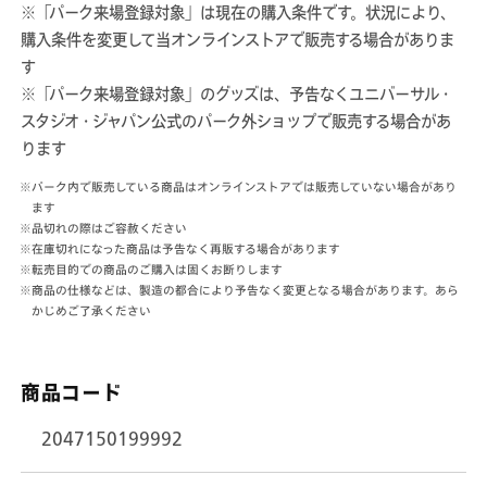
※「パーク来場登録対象」は現在の購入条件です。状況により、
ペ
ペ
購入条件を変更して当オンラインストアで販売する場合がありま
ン
ン
す
の
の
※「パーク来場登録対象」のグッズは、予告なくユニバーサル・
数
数
スタジオ・ジャパン公式のパーク外ショップで販売する場合があ
量
量
ります
を
を
減
増
※パーク内で販売している商品はオンラインストアでは販売していない場合があり
ら
や
ます
※品切れの際はご容赦ください
す
す
※在庫切れになった商品は予告なく再販する場合があります
※転売目的での商品のご購入は固くお断りします
※商品の仕様などは、製造の都合により予告なく変更となる場合があります。あら
かじめご了承ください
商品コード
2047150199992