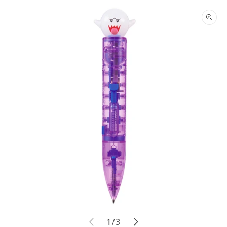
商品情
報にス
キップ
モ
モ
の
1
/
3
ー
ー