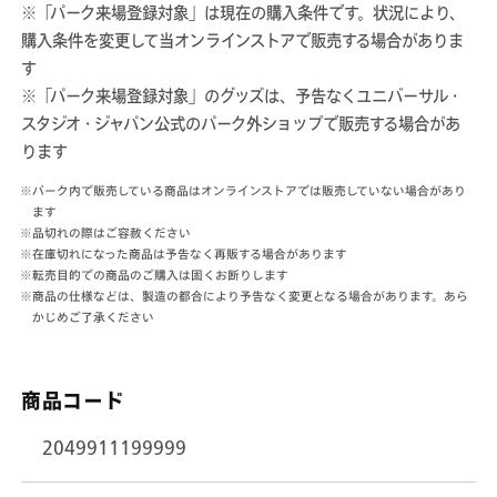
※「パーク来場登録対象」は現在の購入条件です。状況により、
数
数
購入条件を変更して当オンラインストアで販売する場合がありま
量
量
す
を
を
※「パーク来場登録対象」のグッズは、予告なくユニバーサル・
減
増
スタジオ・ジャパン公式のパーク外ショップで販売する場合があ
ら
や
ります
す
す
※パーク内で販売している商品はオンラインストアでは販売していない場合があり
ます
※品切れの際はご容赦ください
※在庫切れになった商品は予告なく再販する場合があります
※転売目的での商品のご購入は固くお断りします
※商品の仕様などは、製造の都合により予告なく変更となる場合があります。あら
かじめご了承ください
商品コード
2049911199999