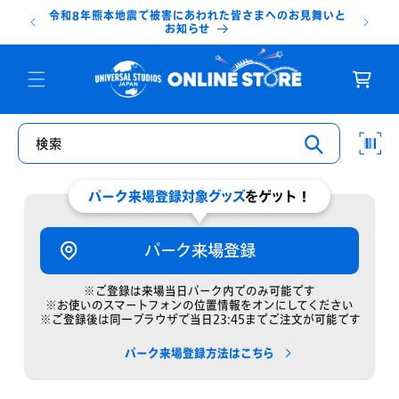
コンテ
令和8年熊本地震で被害にあわれた皆さまへのお見舞いと
ンツに
台
お知らせ
進む
カ
ー
ト
検索
パーク来場登録対象グッズ
をゲット！
パーク来場登録
※ご登録は来場当日パーク内でのみ可能です
※お使いのスマートフォンの位置情報をオンにしてください
※ご登録後は同一ブラウザで当日23:45までご注文が可能です
パーク来場登録方法はこちら