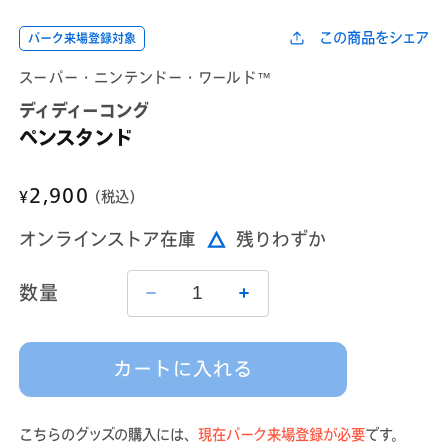
ダ
ダ
ル
ル
この商品をシェア
パーク来場登録対象
で
で
メ
メ
スーパー・ニンテンドー・ワールド™
デ
デ
ィ
ィ
ディディーコング
ア
ア
(1)
(2)
ペンスタンド
を
を
開
開
く
く
通
2,900
¥
(税込)
常
オンラインストア在庫
残りわずか
価
格
数量
ペ
ペ
ン
ン
ス
ス
カートに入れる
タ
タ
ン
ン
ド
ド
こちらのグッズの購入には、
現在パーク来場登録が必要
です。
の
の