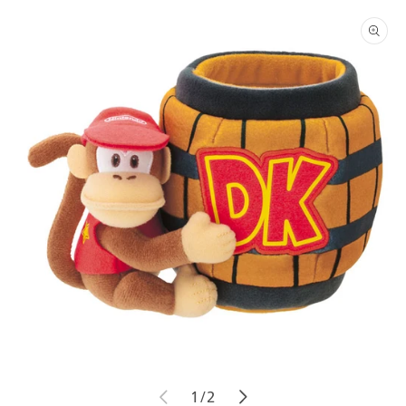
商品情
報にス
キップ
モ
モ
の
1
/
2
ー
ー