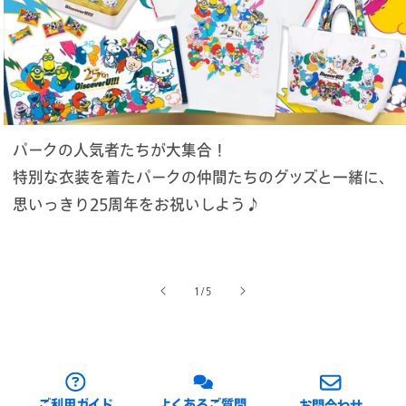
パークの人気者たちが大集合！
特別な衣装を着たパークの仲間たちのグッズと一緒に、
思いっきり25周年をお祝いしよう♪
の
1
/
5
ご利用ガイド
よくあるご質問
お問合わせ