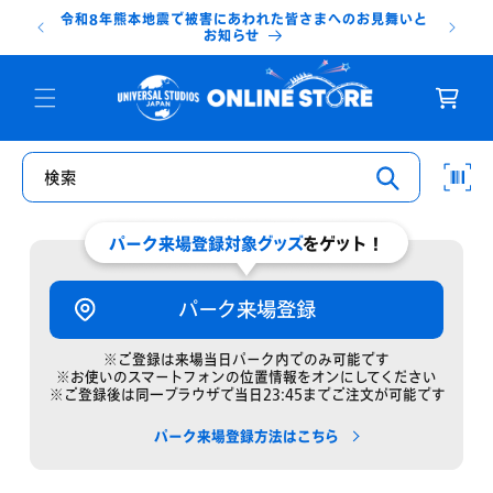
コンテ
令和8年熊本地震で被害にあわれた皆さまへのお見舞いと
ンツに
台
お知らせ
進む
カ
ー
ト
検索
パーク来場登録対象グッズ
をゲット！
パーク来場登録
※ご登録は来場当日パーク内でのみ可能です
※お使いのスマートフォンの位置情報をオンにしてください
※ご登録後は同一ブラウザで当日23:45までご注文が可能です
パーク来場登録方法はこちら