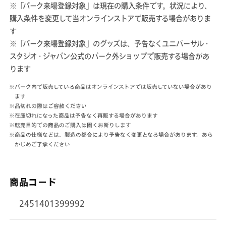
※「パーク来場登録対象」は現在の購入条件です。状況により、
の
の
購入条件を変更して当オンラインストアで販売する場合がありま
数
数
す
量
量
※「パーク来場登録対象」のグッズは、予告なくユニバーサル・
を
を
スタジオ・ジャパン公式のパーク外ショップで販売する場合があ
減
増
ります
ら
や
す
す
※パーク内で販売している商品はオンラインストアでは販売していない場合があり
ます
※品切れの際はご容赦ください
※在庫切れになった商品は予告なく再販する場合があります
※転売目的での商品のご購入は固くお断りします
※商品の仕様などは、製造の都合により予告なく変更となる場合があります。あら
かじめご了承ください
商品コード
2451401399992