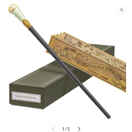
商品情
報にス
キップ
モ
モ
の
1
/
5
ー
ー